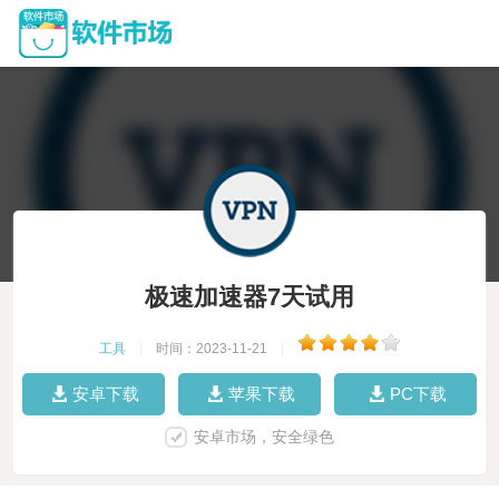
极速加速器7天试用
工具
|
时间：2023-11-21
|
安卓下载
苹果下载
PC下载
安卓市场，安全绿色