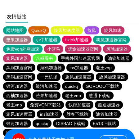
友情链接
网站地图
QuickQ
旋风加速度器
旋风
旋风加速
坚果加速器
小牛加速器
tiktok加速器
狗急加速器官网
免费vqn外网加速
小蓝鸟
优途加速器官网
风驰加速器
旋风加速器
八戒看书
手机外国加速器官网
油管加速器
黑洞加速官网
海鸥加速器
ins加速器
老王vnp
黑洞加速官网
一元机场
旋风加速度器
旋风加速度器
银河加速器
银河加速器
quickq
GOROOO下载站
西柚加速器
芒果加速器
老王vnp
慧通下载站
老王vnp
免费VQN下载站
快橙加速器
酷通加速器
旋风加速度器
ins加速器
胜春下载站
油管加速器
银河加速器
quickq
DISBAO下载站
6513下载站
INS下载站
快橙加速器
银河加速器
quickq