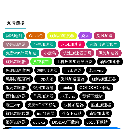
友情链接
网站地图
QuickQ
旋风加速度器
旋风
旋风加速
坚果加速器
小牛加速器
tiktok加速器
狗急加速器官网
免费vqn外网加速
小蓝鸟
优途加速器官网
风驰加速器
旋风加速器
八戒看书
手机外国加速器官网
油管加速器
黑洞加速官网
海鸥加速器
ins加速器
老王vnp
黑洞加速官网
一元机场
旋风加速度器
旋风加速度器
银河加速器
银河加速器
quickq
GOROOO下载站
西柚加速器
芒果加速器
老王vnp
慧通下载站
老王vnp
免费VQN下载站
快橙加速器
酷通加速器
旋风加速度器
ins加速器
胜春下载站
油管加速器
银河加速器
quickq
DISBAO下载站
6513下载站