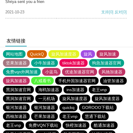
Shriya sent you a frien
2021-10-23
支持
[0]
反对
[0]
友情链接
网站地图
QuickQ
旋风加速度器
旋风
旋风加速
坚果加速器
小牛加速器
tiktok加速器
狗急加速器官网
免费vqn外网加速
小蓝鸟
优途加速器官网
风驰加速器
旋风加速器
八戒看书
手机外国加速器官网
油管加速器
黑洞加速官网
海鸥加速器
ins加速器
老王vnp
黑洞加速官网
一元机场
旋风加速度器
旋风加速度器
银河加速器
银河加速器
quickq
GOROOO下载站
西柚加速器
芒果加速器
老王vnp
慧通下载站
老王vnp
免费VQN下载站
快橙加速器
酷通加速器