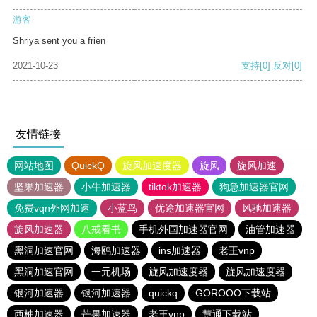
游客
Shriya sent you a frien
2021-10-23
支持
[0]
反对
[0]
友情链接
网站地图
QuickQ
旋风加速度器
旋风
旋风加速
坚果加速器
小牛加速器
tiktok加速器
狗急加速器官网
免费vqn外网加速
小蓝鸟
优途加速器官网
风驰加速器
旋风加速器
八戒看书
手机外国加速器官网
油管加速器
黑洞加速官网
海鸥加速器
ins加速器
老王vnp
黑洞加速官网
一元机场
旋风加速度器
旋风加速度器
银河加速器
银河加速器
quickq
GOROOO下载站
西柚加速器
芒果加速器
老王vnp
慧通下载站