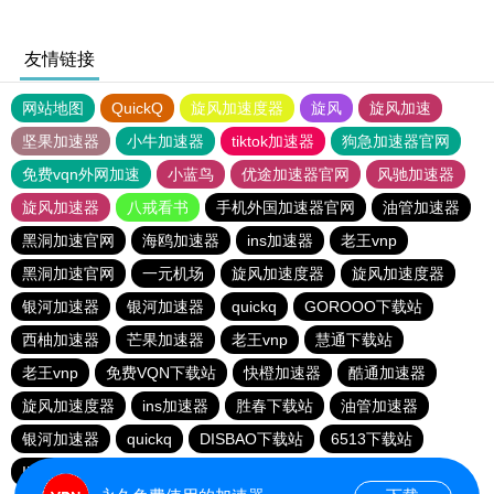
友情链接
网站地图
QuickQ
旋风加速度器
旋风
旋风加速
坚果加速器
小牛加速器
tiktok加速器
狗急加速器官网
免费vqn外网加速
小蓝鸟
优途加速器官网
风驰加速器
旋风加速器
八戒看书
手机外国加速器官网
油管加速器
黑洞加速官网
海鸥加速器
ins加速器
老王vnp
黑洞加速官网
一元机场
旋风加速度器
旋风加速度器
银河加速器
银河加速器
quickq
GOROOO下载站
西柚加速器
芒果加速器
老王vnp
慧通下载站
老王vnp
免费VQN下载站
快橙加速器
酷通加速器
旋风加速度器
ins加速器
胜春下载站
油管加速器
银河加速器
quickq
DISBAO下载站
6513下载站
INS下载站
快橙加速器
银河加速器
quickq