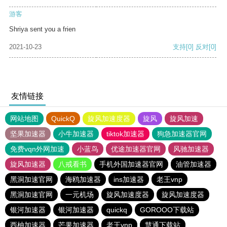
游客
Shriya sent you a frien
2021-10-23
支持
[0]
反对
[0]
友情链接
网站地图
QuickQ
旋风加速度器
旋风
旋风加速
坚果加速器
小牛加速器
tiktok加速器
狗急加速器官网
免费vqn外网加速
小蓝鸟
优途加速器官网
风驰加速器
旋风加速器
八戒看书
手机外国加速器官网
油管加速器
黑洞加速官网
海鸥加速器
ins加速器
老王vnp
黑洞加速官网
一元机场
旋风加速度器
旋风加速度器
银河加速器
银河加速器
quickq
GOROOO下载站
西柚加速器
芒果加速器
老王vnp
慧通下载站