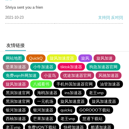
Shriya sent you a frien
2021-10-23
支持
[0]
反对
[0]
友情链接
网站地图
QuickQ
旋风加速度器
旋风
旋风加速
坚果加速器
小牛加速器
tiktok加速器
狗急加速器官网
免费vqn外网加速
小蓝鸟
优途加速器官网
风驰加速器
旋风加速器
八戒看书
手机外国加速器官网
油管加速器
黑洞加速官网
海鸥加速器
ins加速器
老王vnp
黑洞加速官网
一元机场
旋风加速度器
旋风加速度器
银河加速器
银河加速器
quickq
GOROOO下载站
西柚加速器
芒果加速器
老王vnp
慧通下载站
老王vnp
免费VQN下载站
快橙加速器
酷通加速器