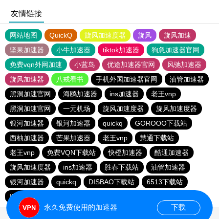
友情链接
网站地图
QuickQ
旋风加速度器
旋风
旋风加速
坚果加速器
小牛加速器
tiktok加速器
狗急加速器官网
免费vqn外网加速
小蓝鸟
优途加速器官网
风驰加速器
旋风加速器
八戒看书
手机外国加速器官网
油管加速器
黑洞加速官网
海鸥加速器
ins加速器
老王vnp
黑洞加速官网
一元机场
旋风加速度器
旋风加速度器
银河加速器
银河加速器
quickq
GOROOO下载站
西柚加速器
芒果加速器
老王vnp
慧通下载站
老王vnp
免费VQN下载站
快橙加速器
酷通加速器
旋风加速度器
ins加速器
胜春下载站
油管加速器
银河加速器
quickq
DISBAO下载站
6513下载站
INS下载站
快橙加速器
银河加速器
quickq
永久免费使用的加速器
下载