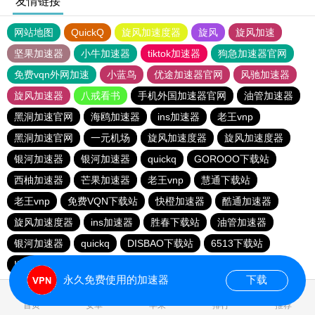
友情链接
网站地图
QuickQ
旋风加速度器
旋风
旋风加速
坚果加速器
小牛加速器
tiktok加速器
狗急加速器官网
免费vqn外网加速
小蓝鸟
优途加速器官网
风驰加速器
旋风加速器
八戒看书
手机外国加速器官网
油管加速器
黑洞加速官网
海鸥加速器
ins加速器
老王vnp
黑洞加速官网
一元机场
旋风加速度器
旋风加速度器
银河加速器
银河加速器
quickq
GOROOO下载站
西柚加速器
芒果加速器
老王vnp
慧通下载站
老王vnp
免费VQN下载站
快橙加速器
酷通加速器
旋风加速度器
ins加速器
胜春下载站
油管加速器
银河加速器
quickq
DISBAO下载站
6513下载站
INS下载站
快橙加速器
银河加速器
quickq
永久免费使用的加速器
下载
0.082813s
首页
安卓
苹果
排行
推荐