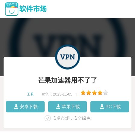
芒果加速器用不了了
工具
|
时间：2023-11-05
|
安卓下载
苹果下载
PC下载
安卓市场，安全绿色