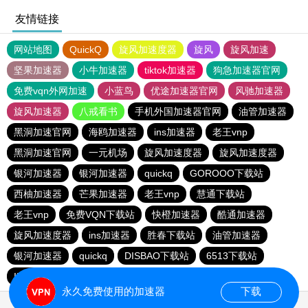
友情链接
网站地图
QuickQ
旋风加速度器
旋风
旋风加速
坚果加速器
小牛加速器
tiktok加速器
狗急加速器官网
免费vqn外网加速
小蓝鸟
优途加速器官网
风驰加速器
旋风加速器
八戒看书
手机外国加速器官网
油管加速器
黑洞加速官网
海鸥加速器
ins加速器
老王vnp
黑洞加速官网
一元机场
旋风加速度器
旋风加速度器
银河加速器
银河加速器
quickq
GOROOO下载站
西柚加速器
芒果加速器
老王vnp
慧通下载站
老王vnp
免费VQN下载站
快橙加速器
酷通加速器
旋风加速度器
ins加速器
胜春下载站
油管加速器
银河加速器
quickq
DISBAO下载站
6513下载站
INS下载站
快橙加速器
银河加速器
quickq
永久免费使用的加速器
下载