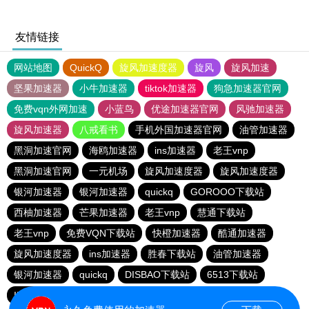
友情链接
网站地图
QuickQ
旋风加速度器
旋风
旋风加速
坚果加速器
小牛加速器
tiktok加速器
狗急加速器官网
免费vqn外网加速
小蓝鸟
优途加速器官网
风驰加速器
旋风加速器
八戒看书
手机外国加速器官网
油管加速器
黑洞加速官网
海鸥加速器
ins加速器
老王vnp
黑洞加速官网
一元机场
旋风加速度器
旋风加速度器
银河加速器
银河加速器
quickq
GOROOO下载站
西柚加速器
芒果加速器
老王vnp
慧通下载站
老王vnp
免费VQN下载站
快橙加速器
酷通加速器
旋风加速度器
ins加速器
胜春下载站
油管加速器
银河加速器
quickq
DISBAO下载站
6513下载站
INS下载站
快橙加速器
银河加速器
quickq